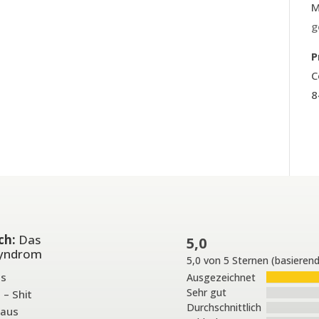
M
g
P
C
8
ch:
Das
5,0
Syndrom
5,0 von 5 Sternen (basieren
as
Ausgezeichnet
Sehr gut
 – Shit
Durchschnittlich
 aus