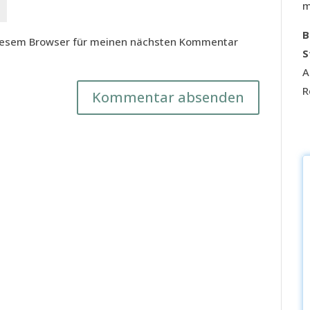
m
B
diesem Browser für meinen nächsten Kommentar
S
A
R