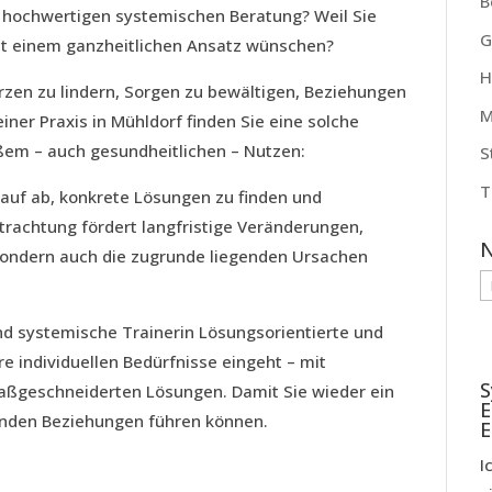
B
iv hochwertigen systemischen Beratung? Weil Sie
G
it einem ganzheitlichen Ansatz wünschen?
H
en zu lindern, Sorgen zu bewältigen, Beziehungen
M
iner Praxis in Mühldorf finden Sie eine solche
oßem – auch gesundheitlichen – Nutzen:
S
T
auf ab, konkrete Lösungen zu finden und
trachtung fördert langfristige Veränderungen,
N
sondern auch die zugrunde liegenden Ursachen
N
D
und systemische Trainerin Lösungsorientierte und
re individuellen Bedürfnisse eingeht – mit
S
maßgeschneiderten Lösungen. Damit Sie wieder ein
E
unden Beziehungen führen können.
E
I