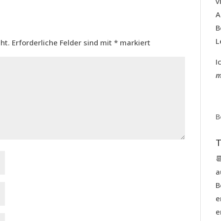
v
A
B
L
ht.
Erforderliche Felder sind mit
*
markiert
I
m
B

a
B
e
e