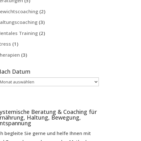
eratungen
(5)
ewichtscoaching
(2)
altungscoaching
(3)
entales Training
(2)
tress
(1)
herapien
(3)
ach Datum
ach
atum
ystemische Beratung & Coaching für
rnährung, Haltung, Bewegung,
ntspannung
ch begleite Sie gerne und helfe Ihnen mit