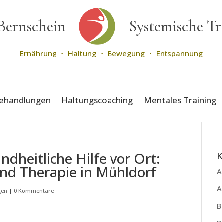
Bernschein
Systemische Tr
Ernährung ・ Haltung ・ Bewegung ・ Entspannung
Behandlungen
Haltungscoaching
Mentales Training
dheitliche Hilfe vor Ort:
K
nd Therapie in Mühldorf
A
A
gen
|
0 Kommentare
B