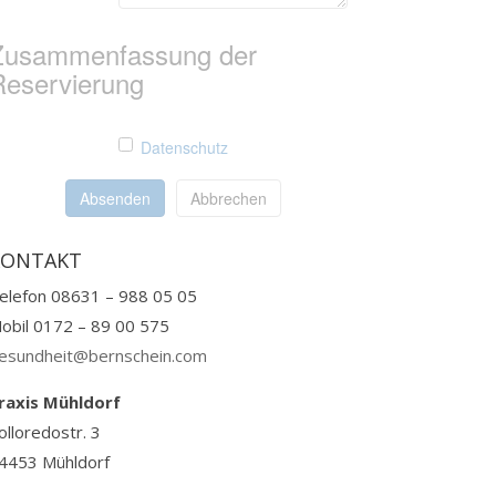
Zusammenfassung der
Reservierung
Datenschutz
Absenden
Abbrechen
KONTAKT
elefon 08631 – 988 05 05
obil 0172 – 89 00 575
esundheit@bernschein.com
raxis Mühldorf
olloredostr. 3
4453 Mühldorf