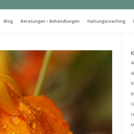
Blog
Beratungen • Behandlungen
Haltungscoaching
K
A
A
B
B
G
H
M