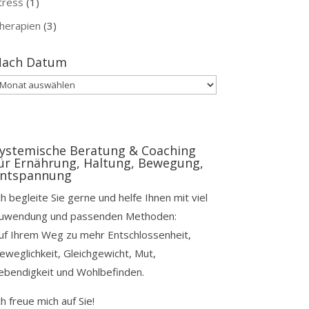
tress
(1)
herapien
(3)
ach Datum
ach
atum
ystemische Beratung & Coaching
ür Ernährung, Haltung, Bewegung,
ntspannung
ch begleite Sie gerne und helfe Ihnen mit viel
uwendung und passenden Methoden:
uf Ihrem Weg zu mehr Entschlossenheit,
eweglichkeit, Gleichgewicht, Mut,
ebendigkeit und Wohlbefinden.
ch freue mich auf Sie!