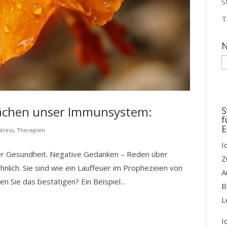
S
T
N
N
D
wächen unser Immunsystem:
S
f
E
Stress
,
Therapien
I
rer Gesundheit. Negative Gedanken – Reden über
Z
hnlich. Sie sind wie ein Lauffeuer im Prophezeien von
A
 Sie das bestätigen? Ein Beispiel...
B
L
I